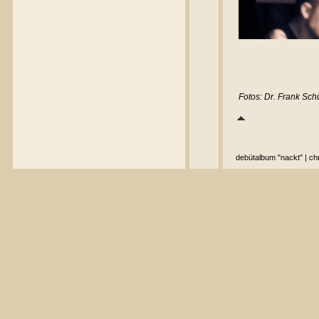
Fotos: Dr. Frank Sc
debütalbum "nackt"
|
ch