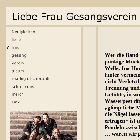
Wer die Band 
punkige Mucke,
Welle, Ina Hum
hinter vermein
nicht Verletzt
Trennung und 
Gefühle, in wu
Wasserpest dü
„glimpfliche 
die Nägel lass
ertragen“ ist 
Pendeln zwisc
… waren wir ga