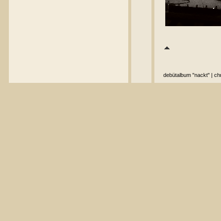
debütalbum "nackt"
|
ch