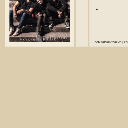
debütalbum "nackt"
|
ch